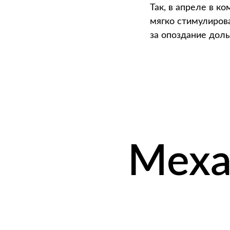
Так, в апреле в к
мягко стимулирова
за опоздание дол
Меха