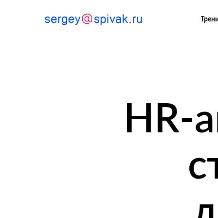
Трен
HR-а
с
д