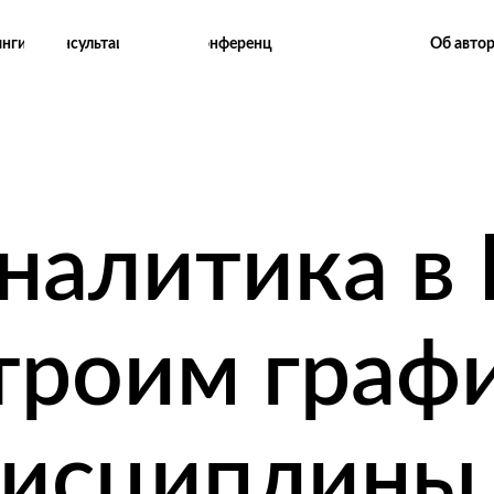
Об авто
инги
Консультации
Конференции
налитика в E
троим граф
исциплины