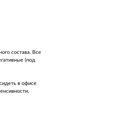
ого состава. Все
егативные (под
сидеть в офисе
енсивности,