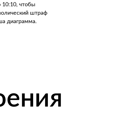
 10:10, чтобы
мволический штраф
ша диаграмма.
оения