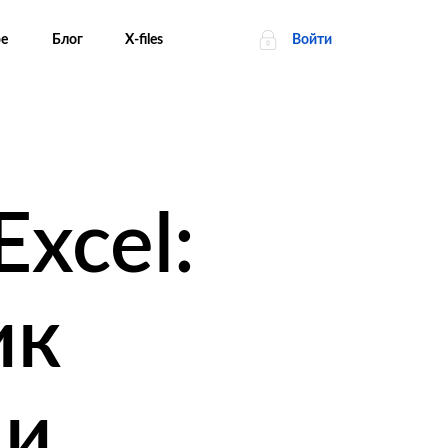
ре
Блог
Х-files
Войти
xcel:
ик
 и