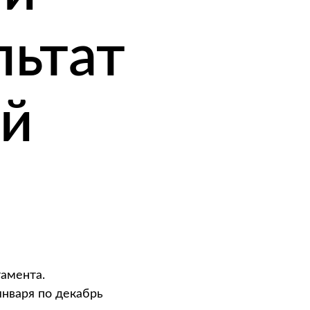
льтат
ий
амента.
января по декабрь