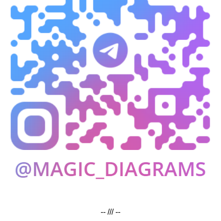
-- /// --