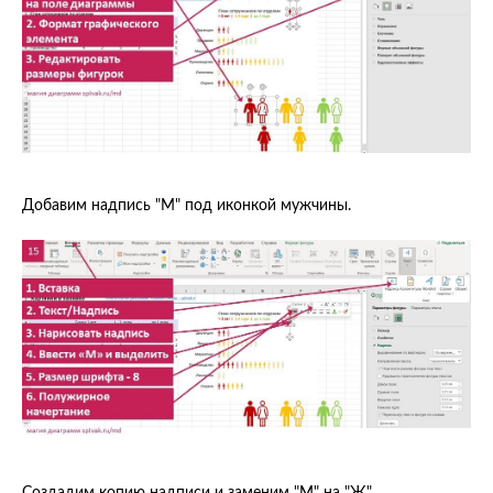
Добавим надпись "М" под иконкой мужчины.
Создадим копию надписи и заменим "М" на "Ж".