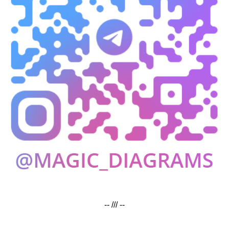
-- /// --