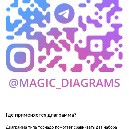
Где применяется диаграмма?
Диаграмма типа торнадо помогает сравнивать два набора