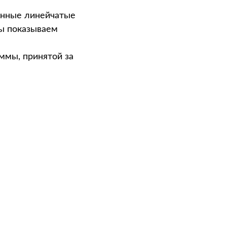
анные линейчатые
мы показываем
ммы, принятой за