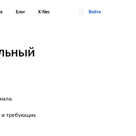
ре
Блог
Х-files
Войти
альный
нала.
и требующих