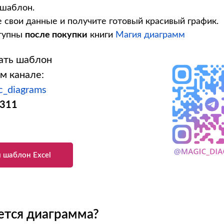
 шаблон.
 свои данные и получите готовый красивый график.
тупны
после покупки
книги
Магия диаграмм
ать шаблон
м канале:
ic_diagrams
311
 шаблон Excel
ется диаграмма?