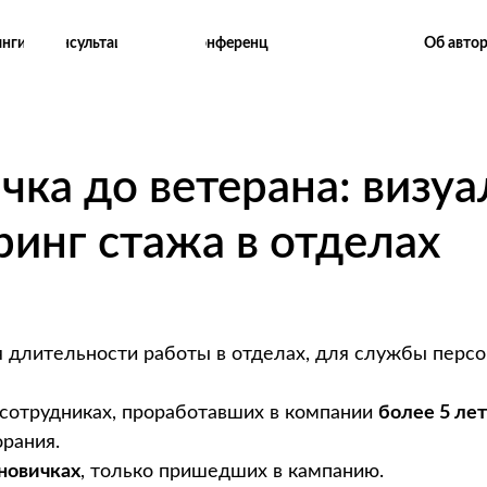
Об авто
инги
Консультации
Конференции
чка до ветерана: визу
инг стажа в отделах
 длительности работы в отделах, для службы персо
 сотрудниках, проработавших в компании
более 5 лет
рания.
новичках
, только пришедших в кампанию.