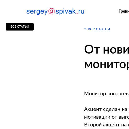
Трен
ВСЕ СТАТЬИ
< все статьи
От нови
монитор
Монитор контроля
Акцент сделан на
мотивации от выго
Второй акцент на