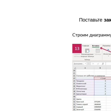
Поставьте
за
Строим диаграмму